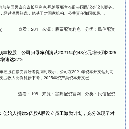
塞内加尔国民议会议长马利克·恩迪亚耶宣布辞去国民议会议长职务。
经过深思熟虑，他基于对国家机构、公共责任和国家最....
查看：
204
来源：
股票配资利息
分类：
民信配资
6
丰控股：公司归母净利润从2021年的43亿元增长到2025
增速达27%
顺丰控股在接受调研者提问时表示，公司在2021年资本开支达到高
占收入比例稳步下降，2025年资产类资本开支已....
查看：
105
来源：
富邦配资官网
分类：
民信配资
：创始人捐赠2亿股A股设立员工激励计划，充分体现了对