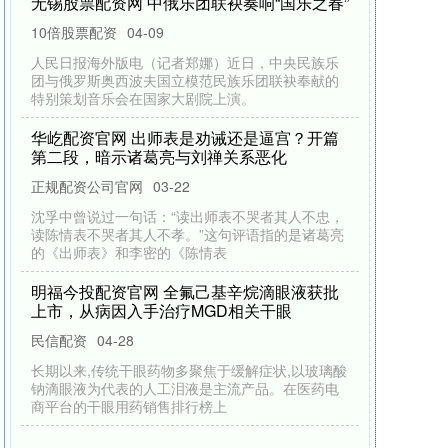
无锡股票配资网 中俄乐团联袂奏响“国乐之春”
10倍股票配资
04-09
人民日报海外版电（记者郑娜）近日，中央民族乐
团与俄罗斯奥西波夫国立模范民族乐团联袂奉献的
特别策划音乐会在国家大剧院上演。
华屹配资官网 出师表是劝诫还是逼宫？开篇
第二段，暗示诸葛亮与刘禅关系恶化
正规配资公司官网
03-22
沈孚中曾说过一句话：“读出师表不哭者其人不忠，
读陈情表不哭者其人不孝。”这句评语指的是诸葛亮
的《出师表》和李密的《陈情表
明福今投配资官网 全氟己基辛烷滴眼液获批
上市，从病因入手治疗MGD相关干眼
民信配资
04-28
长期以来,传统干眼药物多聚焦于缓解症状,以玻璃酸
钠滴眼液为代表的人工泪液是主流产品。在医药电
商平台的干眼用药销售排行榜上