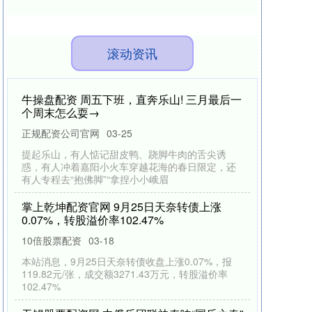
滚动资讯
牛操盘配资 周五下班，直奔乐山! 三月最后一
个周末怎么耍→
正规配资公司官网
03-25
提起乐山，有人惦记甜皮鸭、跷脚牛肉的舌尖诱
惑，有人冲着嘉阳小火车穿越花海的春日限定，还
有人专程去“抱佛脚”“拿捏小小峨眉
掌上乾坤配资官网 9月25日天奈转债上涨0.07%，转股溢价率102.47%
10倍股票配资
03-18
本站消息，9月25日天奈转债收盘上涨0.07%，报
119.82元/张，成交额3271.43万元，转股溢价率
102.47%