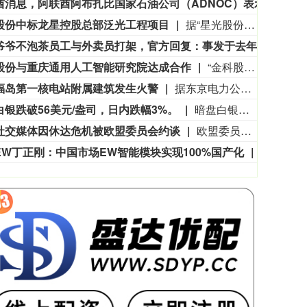
阿联酋消息，阿联酋阿布扎比国家石油公司（ADNOC）表示，周六早些时候，其一艘船只在通过霍尔木兹海峡时遭导弹袭击，目前局势已得到控制。
阿联
股份中标龙星控股总部泛光工程项目
据“星光股份”公众号消息，近日，星光股份成功中标龙星控股总部泛光工程项目。
网传爷爷不泡茶员工与外卖员打架，官方回复：事发于去年，已处罚涉事员工及负责人
8月
股份与重庆通用人工智能研究院达成合作
“金科股份”公众号消息，2026年8月，金科地产集团股份有限公司（简称“金科股份”）与重庆通用人工智能研究院在重庆正式签署全方位合作协议。双方将依托通用人工智能前沿技术，落地不动产全场景智慧解决方案，合力打造重庆“人工智能+不动产”产业标杆项目。
福岛第一核电站附属建筑发生火警
据东京电力公司消息，当地时间8日15时35分左右，日本福岛第一核电站5号、6号机组服务建筑3、4层的火灾报警器发生启动。东京电力公司于当天16时01分向双叶消防本部报警。随后，消防部门赶赴现场确认，但未发现明火或冒烟。事件对核电站厂区设备没有造成影响，监测点以及厂区边界的尘埃监测仪等所测得的放射线量也未发现异常。（央视新闻）
白银跌破56美元/盎司，日内跌幅3%。
暗盘白银跌破56美元/盎司，日内跌幅3%。
社交媒体因休达危机被欧盟委员会约谈
欧盟委员会负责技术主权等事务的执行副主席汉娜·维尔库宁7日在社交媒体上表示，欧盟委员会当天就西班牙飞地休达局势约谈短视频平台TikTok和美国元公司（Meta），要求平台在危机期间加强内容监测并采取果断措施。 维尔库宁在社交媒体平台X上说，在危机情况下，社交媒体平台必须果断采取行动，维护数字空间完整性。她表示，平台应加强对相关内容的监测，并强化与事实核查机构的合作。 休达位于非洲西北部、直布罗陀海峡附近的地中海沿岸，与摩洛哥接壤。日前，大批非法移民从摩洛哥方向进入休达，引发近年来西班牙最严重的边境移民危机。 据德新社等媒体报道，一些进入休达的非法移民表示，他们此前从社交媒体获悉所谓“边境开放”“休达将提供住宿”以及“进入休达后可继续前往西班牙本土”等信息。 休达危机也引发了欧盟内部围绕外部边境管控和移民政策的新一轮争议。维尔库宁表示，欧盟委员会将于10日继续跟进相关情况。(新华社)
EW丁正刚：中国市场EW智能模块实现100%国产化
8月8日