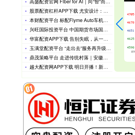
高盛配资官网 Fiber for AI｜向“智”而行，烽火通
股票配资杠杆APP下载 尤安设计：截至2025年9月30日公
本财配资平台 标配Flyme Auto车机，月销近2万台的博
兴旺国际投资平台 中国期货市场国际化进程稳步推进
华富配资APP下载 告别失眠，从一杯蜂王浆开始——蜜丰香高含
玉满堂配资平台 “走出去”服务再升级，临港新片区打造涉外服务
鼎茂策略平台 走进传统村落｜安徽黄山唐模村：一溪穿村，千年如
越大配资网APP下载 明日开播！新古装仙侠剧来袭，废柴庶女×