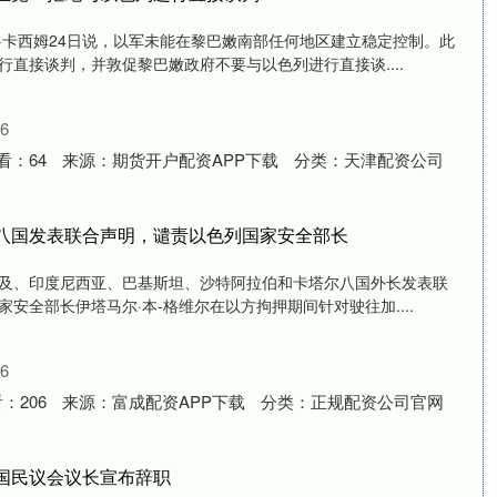
·卡西姆24日说，以军未能在黎巴嫩南部任何地区建立稳定控制。此
直接谈判，并敦促黎巴嫩政府不要与以色列进行直接谈....
6
看：
64
来源：
期货开户配资APP下载
分类：
天津配资公司
等八国发表联合声明，谴责以色列国家安全部长
及、印度尼西亚、巴基斯坦、沙特阿拉伯和卡塔尔八国外长发表联
安全部长伊塔马尔·本-格维尔在以方拘押期间针对驶往加....
6
看：
206
来源：
富成配资APP下载
分类：
正规配资公司官网
国民议会议长宣布辞职