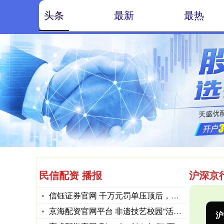
头条
最新
最热
民信配资 播报
沪深京
信钰证券官网 千万元罚单压顶后，成都这家支付公司五项核心变更
京海配资官网平台 非遗技艺校园“活态”传承 沪上师生雕版刷印
沪深300
4694.44
北
43.13
0.93%