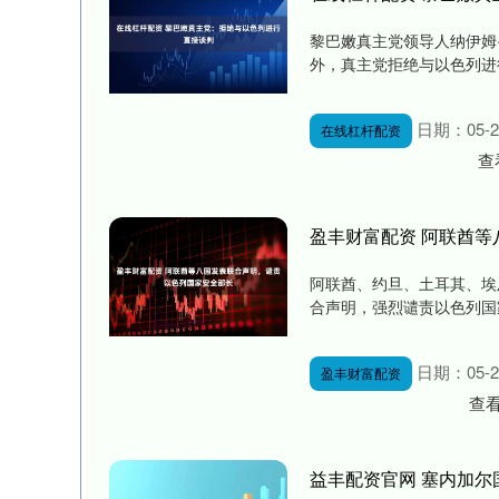
黎巴嫩真主党领导人纳伊姆
外，真主党拒绝与以色列进行
日期：05-2
在线杠杆配资
查
盈丰财富配资 阿联酋
阿联酋、约旦、土耳其、埃
合声明，强烈谴责以色列国家
日期：05-2
盈丰财富配资
查
益丰配资官网 塞内加尔