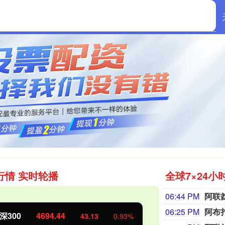
首页
民信配资
行情 实时轮播
全球7×24小
06:44 PM
阿联
06:25 PM
阿布
证50
1134.24
创业板指
11.37
1.01%