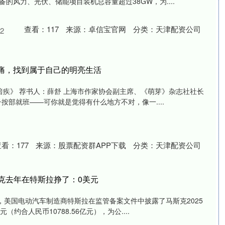
的风力、光伏、储能项目装机总容量超过38GW，为....
查看：
117
来源：
卓信宝官网
分类：
天津配资公司
2
疼痛，找到属于自己的明亮生活
《暗疾》 荐书人：薛舒 上海市作家协会副主席、《萌芽》杂志社社长
按部就班——可你就是觉得有什么地方不对，像一....
查看：
177
来源：
股票配资群APP下载
分类：
天津配资公司
斯克去年在特斯拉挣了：0美元
，美国电动汽车制造商特斯拉在监管备案文件中披露了马斯克2025
元（约合人民币10788.56亿元），为公....