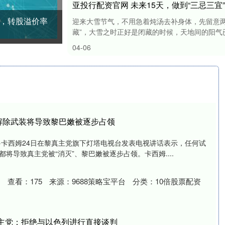
亚投行配资官网 未来15天，做到“三忌三宜
9%，转股溢价率
迎来大雪节气，不用急着炖汤去补身体，先留意两
藏”，大雪之时正好是闭藏的时候，天地间的阳气已
04-06
解除武装将导致黎巴嫩被逐步占领
·卡西姆24日在黎真主党旗下灯塔电视台发表电视讲话表示，任何试
将导致真主党被“消灭”、黎巴嫩被逐步占领。卡西姆....
查看：
175
来源：
9688策略宝平台
分类：
10倍股票配资
真主党：拒绝与以色列进行直接谈判